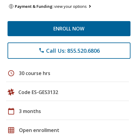
Payment & Funding:
view your options
ENROLL NOW
Call Us: 855.520.6806
phone
schedule
30 course hrs
Code ES-GES3132
calendar_today
3 months
grid_on
Open enrollment