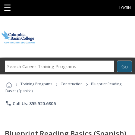
☰
LOGIN
Search
Go
Career
Training
›
›
›
Programs
Training Programs
Construction
Blueprint Reading
Basics (Spanish)
phone
Call Us: 855.520.6806
Blueprint Reading Basics (Spanish)