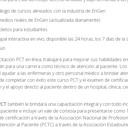
logo de cursos alineados con la industria de EnGen
 medios reales de EnGen (actualizada diariamente)
pletos para estudiantes
pal interactiva en vivo, disponible las 24 horas, los 7 días de l
nuo
tación PCT en línea, trabajará para mejorar sus habilidades en
n para una carrera como técnico de atención al paciente. Los 
 ayudar a las enfermeras y otro personal médico a brindar ate
de completar con éxito este curso PCT y el examen de certifica
 y el apoyo directo al paciente dentro de un hospital, clínica, 
 PCT
también le brindará una capacitación integral y con todo in
paciente e incluye un vale de cortesía para presentarse como T
 certificación a través de la Asociación Nacional de Profesio
Atención al Paciente (PCTC) a través de la Asociación Estadoun