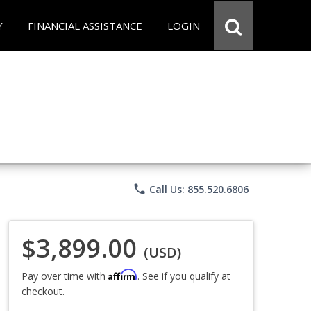
Y
FINANCIAL ASSISTANCE
LOGIN
phone
Call Us: 855.520.6806
$3,899.00
(USD)
Affirm
Pay over time with
. See if you qualify at
checkout.