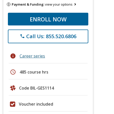
Payment & Funding:
view your options
ENROLL NOW
Call Us: 855.520.6806
phone
info
Career series
schedule
485 course hrs
Code BIL-GES1114
Voucher included