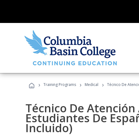
›
›
›
Training Programs
Medical
Técnico De Atenció
Técnico De Atención 
Estudiantes De Españ
Incluido)