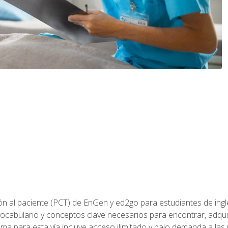
ón al paciente (PCT) de EnGen y ed2go para estudiantes de inglé
ocabulario y conceptos clave necesarios para encontrar, adqui
ama para esta vía incluye acceso ilimitado y bajo demanda a las