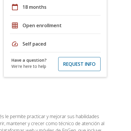
calendar_today
18 months
grid_on
Open enrollment
speed
Self paced
Have a question?
REQUEST INFO
We're here to help
s le permite practicar y mejorar sus habilidades
rir, mantener y crecer como técnico de atención al
 plataformas web y móviles de EnGen, que incluye: