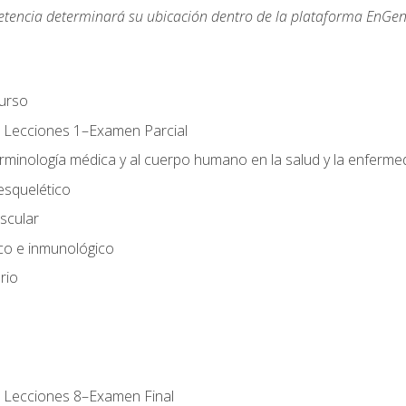
etencia determinará su ubicación dentro de la plataforma EnGen
urso
 Lecciones 1–Examen Parcial
erminología médica y al cuerpo humano en la salud y la enferm
esquelético
scular
ico e inmunológico
rio
 Lecciones 8–Examen Final