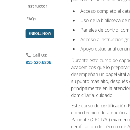
Instructor
Acceso completo al catá
FAQs
Uso de la biblioteca de
Paneles de control com
ENROLL NOW
Acceso a instrucción gru
Apoyo estudiantil conti
phone
Call Us:
Durante este curso de capaci
855.520.6806
académicos que lo preparará
desempeñan un papel vital al
su punto más alto, después 
principalmente en la atención
domiciliaria. cuidado.
Este curso de
certificación
como técnico de atención al 
Paciente (CPCT/A ) examen de
certificación de Técnico de 