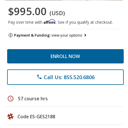
$995.00
(USD)
Affirm
Pay over time with
. See if you qualify at checkout.
Payment & Funding:
view your options
ENROLL NOW
Call Us: 855.520.6806
phone
schedule
57 course hrs
Code ES-GES2188