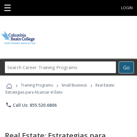
☰
LOGIN
Search
Go
Career
Training
›
›
›
Programs
Training Programs
Small Business
Real Estate:
Estrategias para Alcanzar el Éxito
phone
Call Us: 855.520.6806
Real Estate: Estrategias para