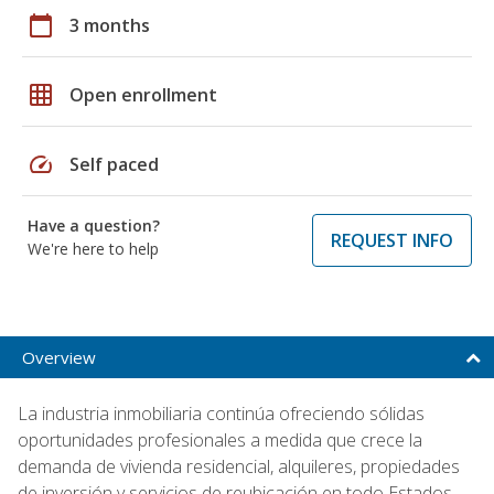
calendar_today
3 months
grid_on
Open enrollment
speed
Self paced
Have a question?
REQUEST INFO
We're here to help
Overview
La industria inmobiliaria continúa ofreciendo sólidas
oportunidades profesionales a medida que crece la
demanda de vivienda residencial, alquileres, propiedades
de inversión y servicios de reubicación en todo Estados