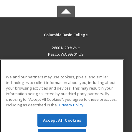
Columbia Basin College
2600 N 20th Ave
Pasco, WA 99301 US
MAIN CONTENT
Career Training
We and our partners may use cookies, pixels, and similar
technologies to collect information about you, including about
ADDITIONAL RESOURCES
your browsing activities and devices. This may result in your
information being collected by our third-party partners. By
Military
Student Blog
choosing to "Accept All Cookies", you agree to these practices,
Financial Assistance
including as described in the
Privacy Policy
Help
Accept All Cookies
© 2026 ed2go, a division of Cengage Learning. All rights
reserved. The material on this site cannot be reproduced or