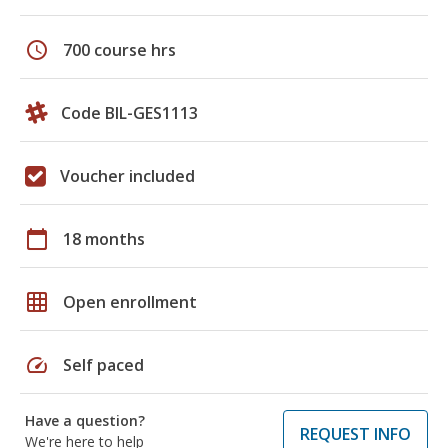
schedule
700 course hrs
Code BIL-GES1113
Voucher included
calendar_today
18 months
grid_on
Open enrollment
speed
Self paced
Have a question?
REQUEST INFO
We're here to help