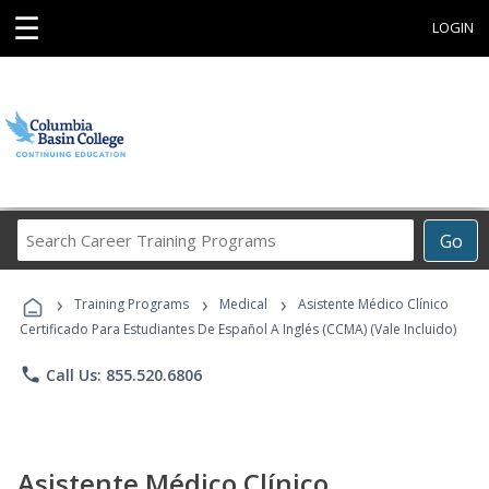
☰
LOGIN
Search
Go
Career
Training
›
›
›
Programs
Training Programs
Medical
Asistente Médico Clínico
Certificado Para Estudiantes De Español A Inglés (CCMA) (Vale Incluido)
phone
Call Us: 855.520.6806
Asistente Médico Clínico