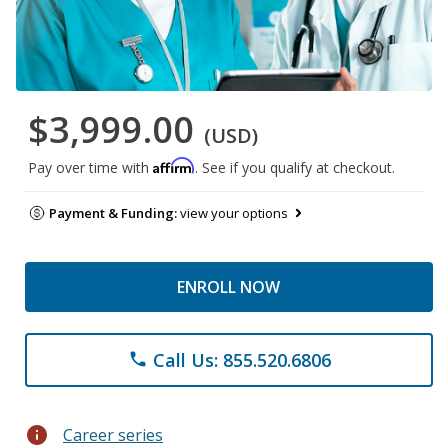
$3,999.00
(USD)
Affirm
Pay over time with
. See if you qualify at checkout.
Payment & Funding:
view your options
ENROLL NOW
Call Us: 855.520.6806
phone
info
Career series