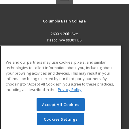
Columbia Basin College
2600 N 20th Ave
Pasco, WA 99301 US
MAIN CONTENT
Career Training
We and our partners may use cookies, pixels, and similar
technologies to collect information about you, including about
ADDITIONAL RESOURCES
your browsing activities and devices. This may result in your
information being collected by our third-party partners. By
Military
Student Blog
choosing to "Accept All Cookies", you agree to these practices,
Financial Assistance
including as described in the
Privacy Policy
Help
Accept All Cookies
© 2026 ed2go, a division of Cengage Learning. All rights
reserved. The material on this site cannot be reproduced or
redistributed unless you have obtained prior written
Cookies Settings
permission from Cengage Learning.
Privacy Policy