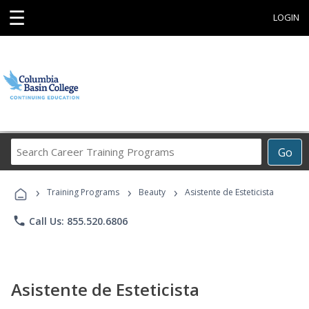
☰
LOGIN
Search
Go
Career
Training
›
›
›
Programs
Training Programs
Beauty
Asistente de Esteticista
phone
Call Us: 855.520.6806
Asistente de Esteticista