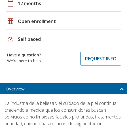
calendar_today
12 months
grid_on
Open enrollment
speed
Self paced
Have a question?
REQUEST INFO
We're here to help
Overview
La industria de la belleza y el cuidado de la piel continúa
creciendo a medida que los consumidores buscan
servicios como limpiezas faciales profundas, tratamientos
antiedad, cuidado para el acné, despigmentación,