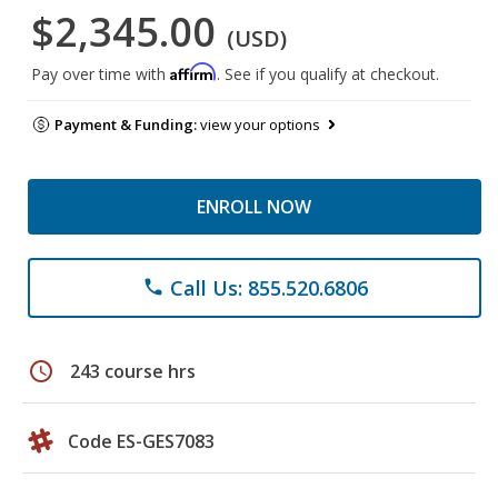
$2,345.00
(USD)
Affirm
Pay over time with
. See if you qualify at checkout.
Payment & Funding:
view your options
ENROLL NOW
Call Us: 855.520.6806
phone
schedule
243 course hrs
Code ES-GES7083